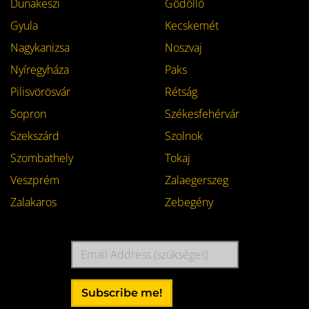
Dunakeszi
Gödöllő
Gyula
Kecskemét
Nagykanizsa
Noszvaj
Nyíregyháza
Paks
Pilisvörösvár
Rétság
Sopron
Székesfehérvár
Szekszárd
Szolnok
Szombathely
Tokaj
Veszprém
Zalaegerszeg
Zalakaros
Zebegény
Email
Address
Subscribe me!