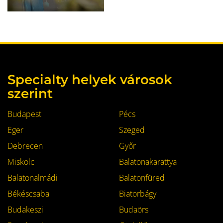
Specialty helyek városok
szerint
Budapest
Pécs
Eger
Szeged
Debrecen
Győr
Miskolc
Balatonakarattya
Balatonalmádi
Balatonfüred
Békéscsaba
Biatorbágy
Budakeszi
Budaörs