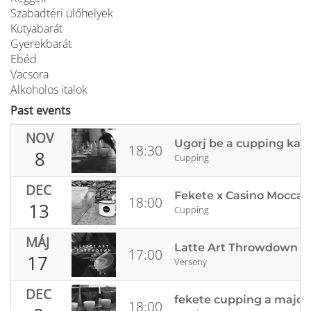
Szabadtéri ülőhelyek
Kutyabarát
Gyerekbarát
Ebéd
Vacsora
Alkoholos italok
Past events
NOV
Ugorj be a cupping kan
18:30
8
Cupping
DEC
Fekete x Casino Mocca 
18:00
13
Cupping
MÁJ
Latte Art Throwdown a
17:00
17
Verseny
DEC
fekete cupping a majo
18:00