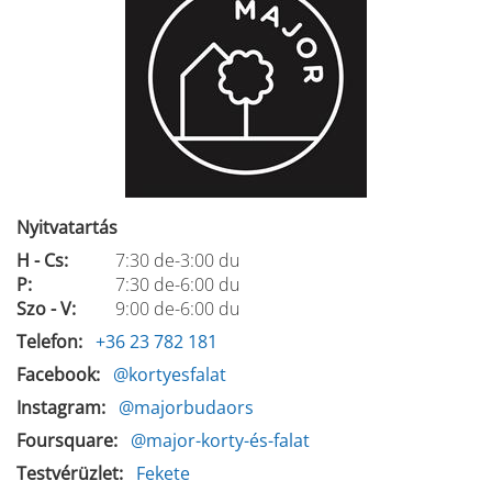
Nyitvatartás
H - Cs:
7:30 de-3:00 du
P:
7:30 de-6:00 du
Szo - V:
9:00 de-6:00 du
Telefon
+36 23 782 181
Facebook
@kortyesfalat
Instagram
@majorbudaors
Foursquare
@major-korty-és-falat
Testvérüzlet
Fekete