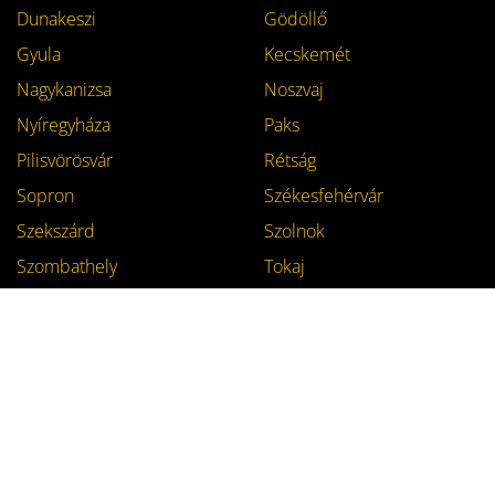
Dunakeszi
Gödöllő
Gyula
Kecskemét
Nagykanizsa
Noszvaj
Nyíregyháza
Paks
Pilisvörösvár
Rétság
Sopron
Székesfehérvár
Szekszárd
Szolnok
Szombathely
Tokaj
Veszprém
Zalaegerszeg
Zalakaros
Zebegény
Email
Address
Subscribe me!