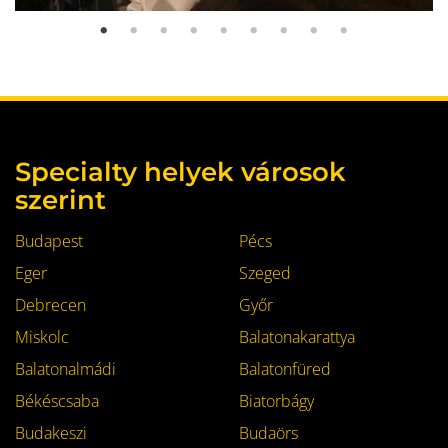
Specialty helyek városok
szerint
Budapest
Pécs
Eger
Szeged
Debrecen
Győr
Miskolc
Balatonakarattya
Balatonalmádi
Balatonfüred
Békéscsaba
Biatorbágy
Budakeszi
Budaörs