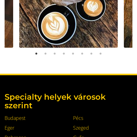
Specialty helyek városok
szerint
Budapest
Pécs
Eger
Szeged