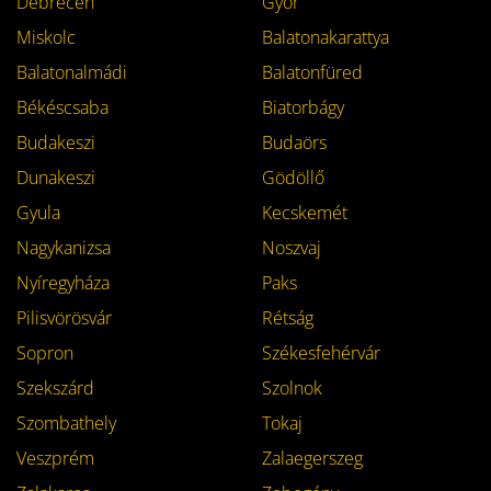
Debrecen
Győr
Miskolc
Balatonakarattya
Balatonalmádi
Balatonfüred
Békéscsaba
Biatorbágy
Budakeszi
Budaörs
Dunakeszi
Gödöllő
Gyula
Kecskemét
Nagykanizsa
Noszvaj
Nyíregyháza
Paks
Pilisvörösvár
Rétság
Sopron
Székesfehérvár
Szekszárd
Szolnok
Szombathely
Tokaj
Veszprém
Zalaegerszeg