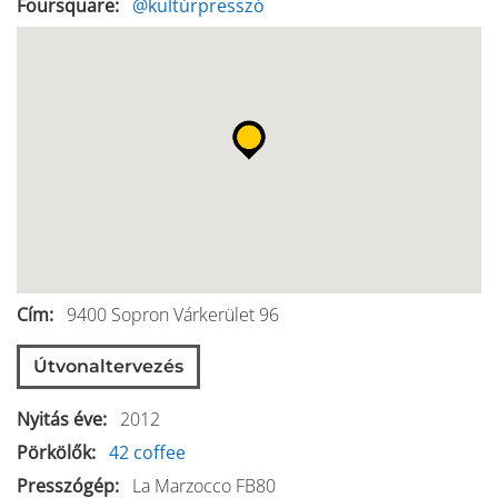
Foursquare
@kultúrpresszó
Cím
9400
Sopron
Várkerület 96
Útvonaltervezés
Nyitás éve
2012
Pörkölők
42 coffee
Presszógép
La Marzocco FB80