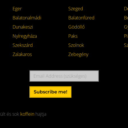
Eger
Szeged
D
Balatonalmádi
Balatonfüred
B
Dunakeszi
Gödöllő
G
Nyíregyháza
Paks
Pi
Szekszárd
Szolnok
S
Zalakaros
Zebegény
Email
Address
Subscribe me!
ült és sok
koffein
hajtja