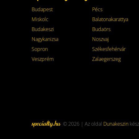
Budapest
Pécs
Miskolc
Balatonakarattya
Budakeszi
Budaörs
Nagykanizsa
Noszvaj
Sopron
Székesfehérvár
Veszprém
Zalaegerszeg
specialty.hu
© 2026 | Az oldal
Dunakeszin
kész
Footer
menu