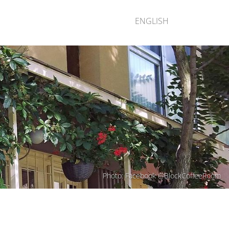
ENGLISH
Photo: Facebook @BlockCoffeeRoom