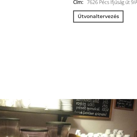
Cím
7626
Pécs
Ifjúság út 9/
Útvonaltervezés