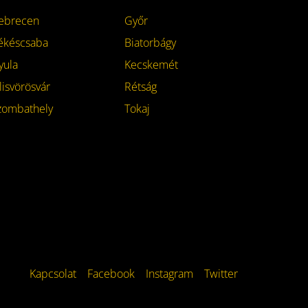
ebrecen
Győr
ékéscsaba
Biatorbágy
yula
Kecskemét
lisvörösvár
Rétság
zombathely
Tokaj
Kapcsolat
Facebook
Instagram
Twitter