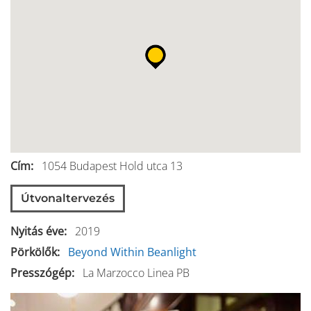
Cím
1054
Budapest
Hold utca 13
Útvonaltervezés
Nyitás éve
2019
Pörkölők
Beyond Within
Beanlight
Presszógép
La Marzocco Linea PB