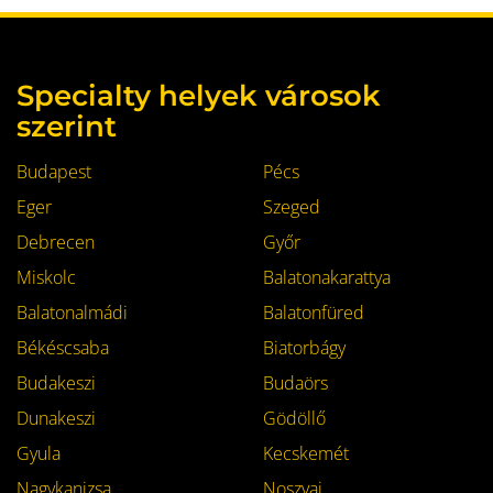
Specialty helyek városok
szerint
Budapest
Pécs
Eger
Szeged
Debrecen
Győr
Miskolc
Balatonakarattya
Balatonalmádi
Balatonfüred
Békéscsaba
Biatorbágy
Budakeszi
Budaörs
Dunakeszi
Gödöllő
Gyula
Kecskemét
Nagykanizsa
Noszvaj