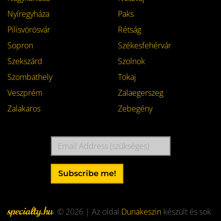
Nyíregyháza
Paks
Pilisvörösvár
Rétság
Sopron
Székesfehérvár
Szekszárd
Szolnok
Szombathely
Tokaj
Veszprém
Zalaegerszeg
Zalakaros
Zebegény
Email
Address
Subscribe me!
specialty.hu
© 2026 | Az oldal
Dunakeszin
készült és sok
Footer