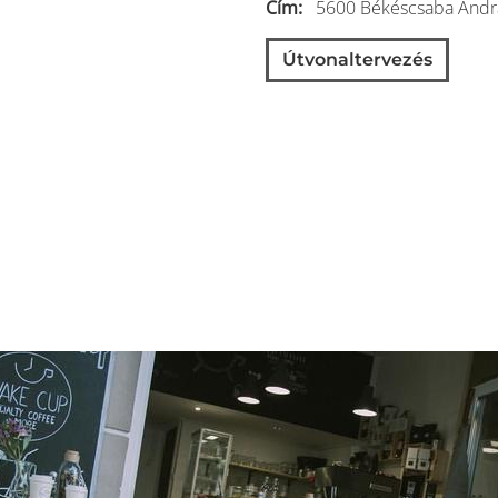
Cím
5600
Békéscsaba
Andr
Útvonaltervezés