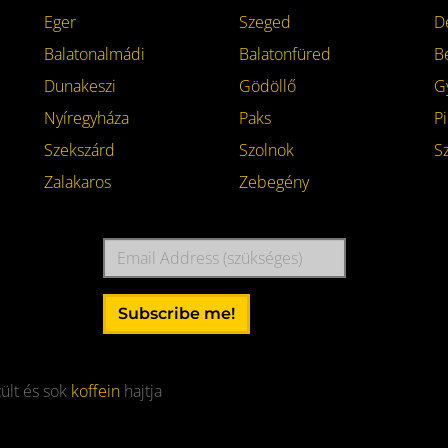
Eger
Szeged
D
Balatonalmádi
Balatonfüred
B
Dunakeszi
Gödöllő
G
Nyíregyháza
Paks
Pi
Szekszárd
Szolnok
S
Zalakaros
Zebegény
Email
Address
Subscribe me!
ült és sok
koffein
hajtja