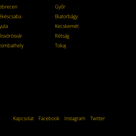
ebrecen
Győr
ékéscsaba
Biatorbágy
yula
Kecskemét
lisvörösvár
Rétság
zombathely
Tokaj
Kapcsolat
Facebook
Instagram
Twitter