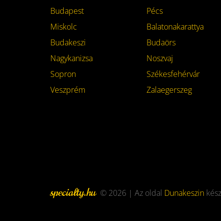
Budapest
Pécs
Miskolc
Balatonakarattya
Budakeszi
Budaörs
Nagykanizsa
Noszvaj
Sopron
Székesfehérvár
Veszprém
Zalaegerszeg
specialty.hu
© 2026 | Az oldal
Dunakeszin
kész
Footer
menu