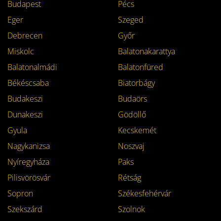
Budapest
Pécs
Eger
Szeged
Debrecen
Győr
Miskolc
Balatonakarattya
Balatonalmádi
Balatonfüred
Békéscsaba
Biatorbágy
Budakeszi
Budaörs
Dunakeszi
Gödöllő
Gyula
Kecskemét
Nagykanizsa
Noszvaj
Nyíregyháza
Paks
Pilisvörösvár
Rétság
Sopron
Székesfehérvár
Szekszárd
Szolnok