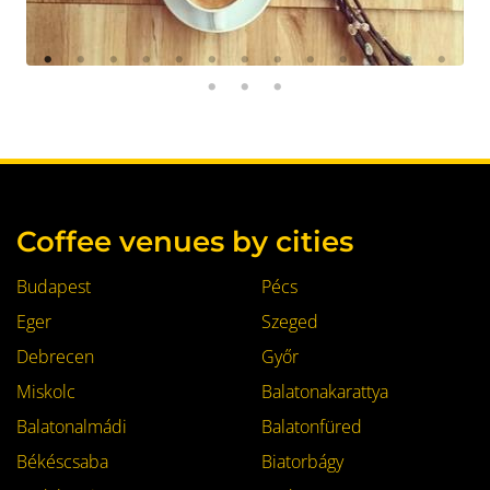
Coffee venues by cities
Budapest
Pécs
Eger
Szeged
Debrecen
Győr
Miskolc
Balatonakarattya
Balatonalmádi
Balatonfüred
Békéscsaba
Biatorbágy