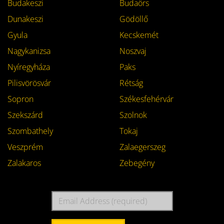
Budakeszi
Budaörs
Dunakeszi
Gödöllő
Gyula
Kecskemét
Nagykanizsa
Noszvaj
Nyíregyháza
Paks
Pilisvörösvár
Rétság
Sopron
Székesfehérvár
Szekszárd
Szolnok
Szombathely
Tokaj
Veszprém
Zalaegerszeg
Zalakaros
Zebegény
Email
Address