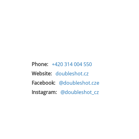
Phone
+420 314 004 550
Website
doubleshot.cz
Facebook
@doubleshot.cze
Instagram
@doubleshot_cz